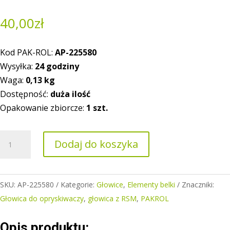
40,00
zł
Kod PAK-ROL:
AP-225580
Wysyłka:
24 godziny
Waga:
0,13
kg
Dostępność:
duża ilość
Opakowanie zbiorcze:
1 szt.
ilość
Dodaj do koszyka
Głowica
AP
0-
SKU:
AP-225580
Kategorie:
Głowice
,
Elementy belki
Znaczniki:
100/G07/P
Głowica do opryskiwaczy
,
głowica z RSM
,
PAKROL
z
RSM
Opis produktu: