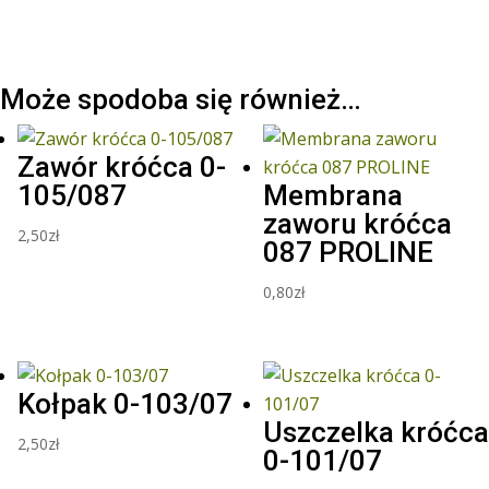
Może spodoba się również…
Zawór króćca 0-
105/087
Membrana
zaworu króćca
2,50
zł
087 PROLINE
0,80
zł
Kołpak 0-103/07
Uszczelka króćca
2,50
zł
0-101/07