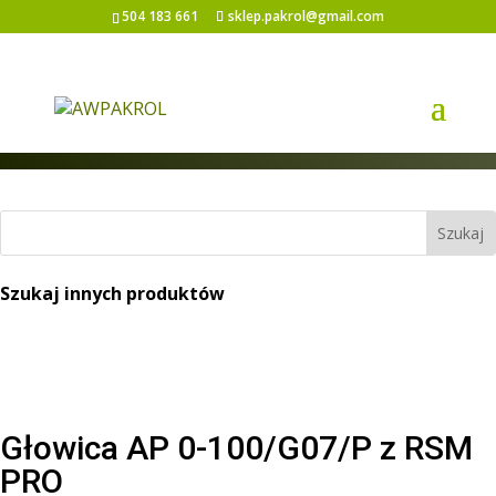
504 183 661
sklep.pakrol@gmail.com
Strona główna
/
Elementy belki
/ Głowica AP 0-
100/G07/P z RSM PRO
Szukaj innych produktów
Głowica AP 0-100/G07/P z RSM
PRO