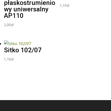
płaskostrumienio
1,10
zł
wy uniwersalny
AP110
2,00
zł
Sitko 102/07
1,10
zł