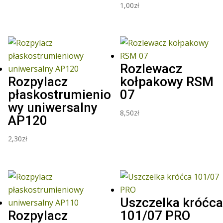
1,00
zł
Rozlewacz
Rozpylacz
kołpakowy RSM
płaskostrumienio
07
wy uniwersalny
8,50
zł
AP120
2,30
zł
Uszczelka króćca
Rozpylacz
101/07 PRO