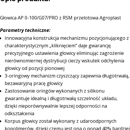
PRO
Głowica AP 0-100/G07/PRO z RSM przelotowa Agroplast
Parametry techniczne:
Innowacyjna konstrukcja mechanizmu pozycjonującego z
charakterystycznym „kliknięciem” daje gwarancję
precyzyjnego ustawienia głowicy eliminując zagrożenie
nierównomiernej dystrybucji cieczy wskutek odchylenia
głowicy od pozycji pionowej
3-oringowy mechanizm czyszczący zapewnia długotrwałą,
bezawaryjną pracę głowicy
Zastosowanie oringów wykonanych z silikonu
gwarantuje idealną i długotrwałą szczelność układu,
dzięki nieporównywalnie lepszej odporności na
odkształcenia
Korpus głowicy został wykonany z udaroodpornych
kopolimerów, dzięki czemu jest ona o ponad 40% bardziej