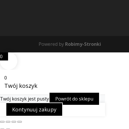
Powered by
Robimy-Stronki
0
0
Twój koszyk
Twój koszyk jest pusty
Powrót do sklepu
Kontynuuj zakupy