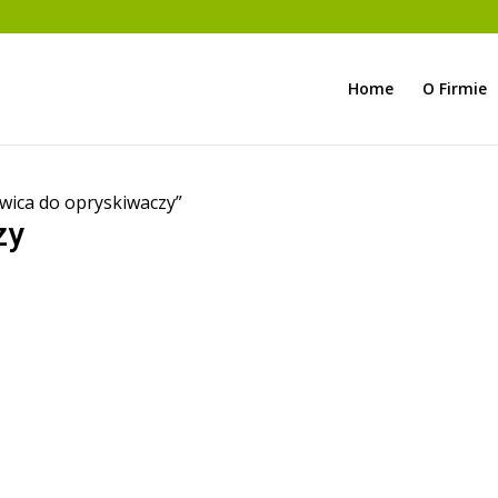
Home
O Firmie
wica do opryskiwaczy”
zy