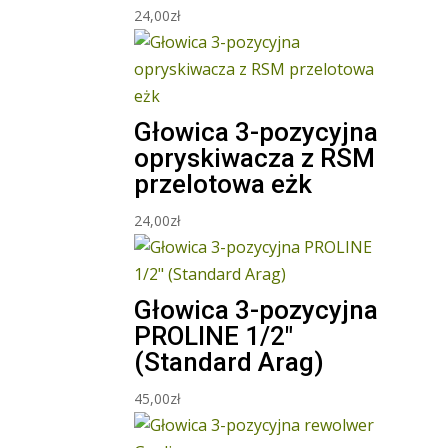
24,00
zł
Głowica 3-pozycyjna
opryskiwacza z RSM
przelotowa eżk
24,00
zł
Głowica 3-pozycyjna
PROLINE 1/2″
(Standard Arag)
45,00
zł