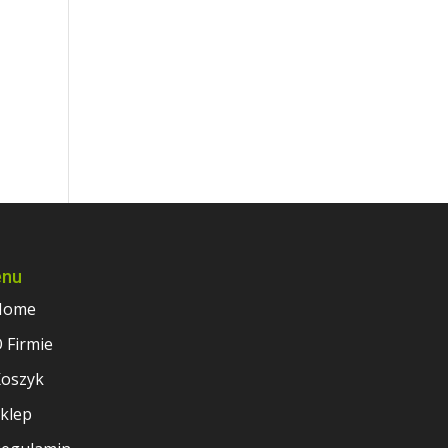
nu
Home
 Firmie
oszyk
klep