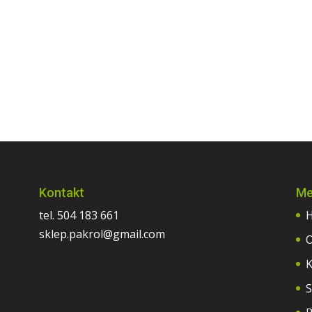
Kontakt
Me
tel. 504 183 661
sklep.pakrol@gmail.com
O
K
S