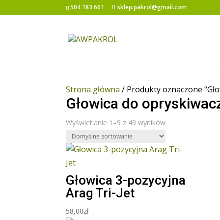
504 183 661
sklep.pakrol@gmail.com
Strona główna
/ Produkty oznaczone “Gło
Głowica do opryskiwac
Wyświetlanie 1–9 z 49 wyników
Głowica 3-pozycyjna
Arag Tri-Jet
58,00
zł