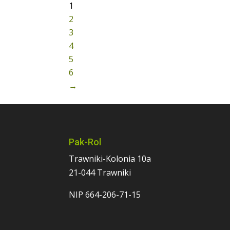
1
2
3
4
5
6
→
Pak-Rol
Trawniki-Kolonia 10a
21-044 Trawniki
NIP 664-206-71-15