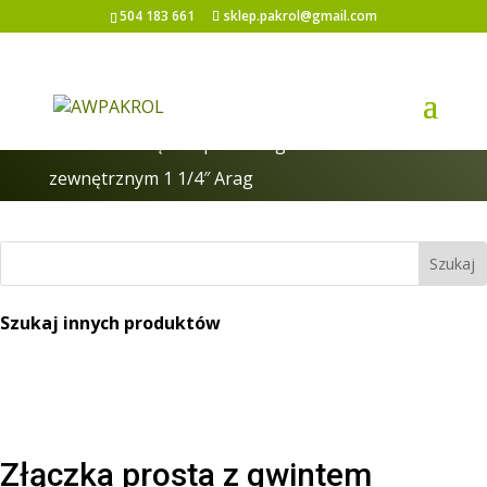
504 183 661
sklep.pakrol@gmail.com
Strona główna
/
Zawory kulowe i części do
zaworów
/ Złączka prosta z gwintem
zewnętrznym 1 1/4″ Arag
Szukaj innych produktów
Złączka prosta z gwintem