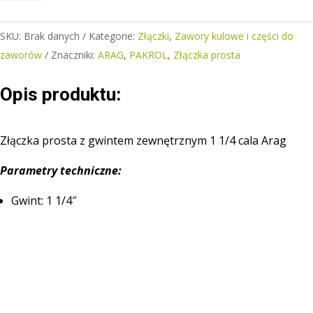
prosta
z
SKU:
Brak danych
Kategorie:
Złączki
,
Zawory kulowe i części do
gwintem
zaworów
Znaczniki:
ARAG
,
PAKROL
,
Złączka prosta
zewnętrznym
1
Opis produktu:
1/4"
Arag
Złączka prosta z gwintem zewnętrznym 1 1/4 cala Arag
Parametry techniczne:
Gwint: 1 1/4″