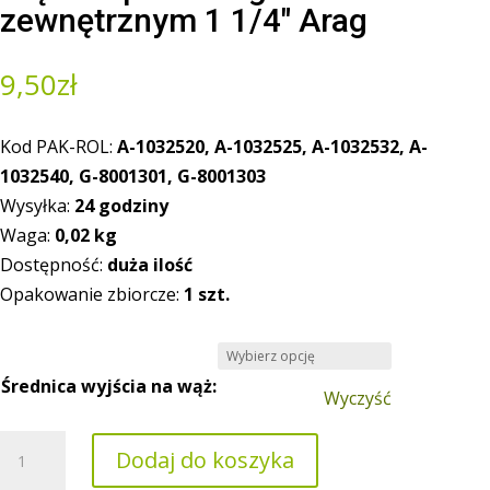
zewnętrznym 1 1/4″ Arag
9,50
zł
Kod PAK-ROL:
A-1032520, A-1032525, A-1032532, A-
1032540, G-8001301, G-8001303
Wysyłka:
24 godziny
Waga:
0,02
kg
Dostępność:
duża ilość
Opakowanie zbiorcze:
1 szt.
Średnica wyjścia na wąż:
Wyczyść
ilość
Dodaj do koszyka
Złączka