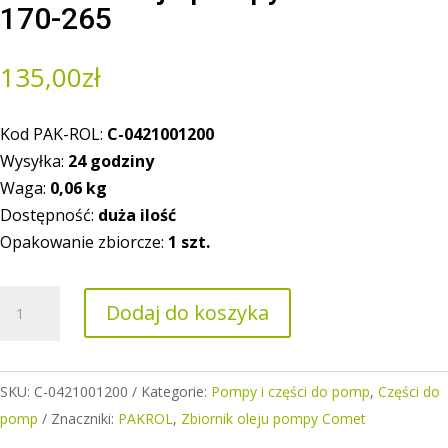
170-265
135,00
zł
Kod PAK-ROL:
C-0421001200
Wysyłka:
24 godziny
Waga:
0,06
kg
Dostępność:
duża ilość
Opakowanie zbiorcze:
1 szt.
ilość
Dodaj do koszyka
Zbiornik
oleju
pompy
SKU:
C-0421001200
Kategorie:
Pompy i części do pomp
,
Części do
Comet
pomp
Znaczniki:
PAKROL
,
Zbiornik oleju pompy Comet
BP