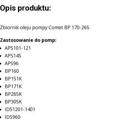
170-
Opis produktu:
265
Zbiornik oleju pompy Comet BP 170-265
Zastosowanie do pomp:
APS101-121
APS145
APS96
BP160
BP151K
BP171K
BP265K
BP305K
IDS1201-1401
IDS960