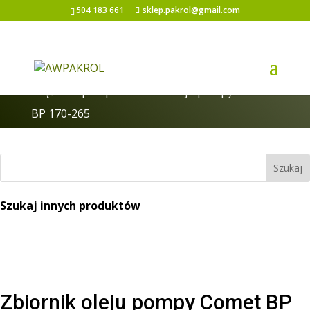
504 183 661
sklep.pakrol@gmail.com
Strona główna
/
Pompy i części do pomp
/
Części do pomp
/ Zbiornik oleju pompy Comet
BP 170-265
Szukaj innych produktów
Zbiornik oleju pompy Comet BP