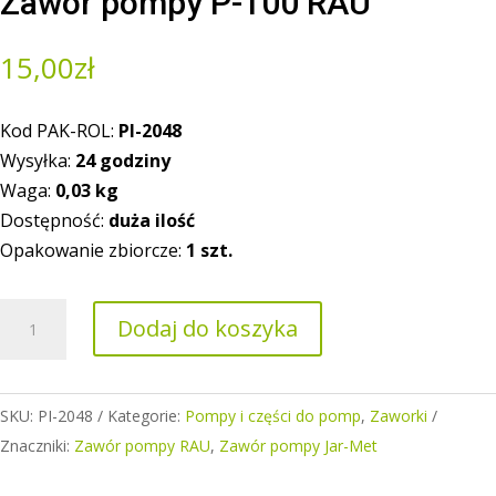
Zawór pompy P-100 RAU
15,00
zł
Kod PAK-ROL:
PI-2048
Wysyłka:
24 godziny
Waga:
0,03 kg
Dostępność:
duża ilość
Opakowanie zbiorcze:
1 szt.
ilość
Dodaj do koszyka
Zawór
pompy
P-
SKU:
PI-2048
Kategorie:
Pompy i części do pomp
,
Zaworki
100
Znaczniki:
Zawór pompy RAU
,
Zawór pompy Jar-Met
RAU