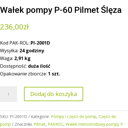
Wałek pompy P-60 Pilmet Ślęza
236,00
zł
Kod PAK-ROL:
PI-2001D
Wysyłka:
24 godziny
Waga:
2,9
1
kg
Dostępność:
duża ilość
Opakowanie zbiorcze:
1 szt.
ilość
Dodaj do koszyka
Wałek
pompy
P-
SKU:
PI-2001D
Kategorie:
Pompy i części do pomp
,
Części do
60
pomp
Znaczniki:
Pilmet
,
PAKROL
,
Wałek mimośrodowy pompy P-