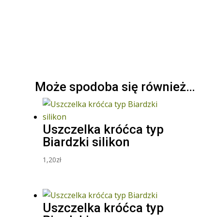
Może spodoba się również…
Uszczelka króćca typ
Biardzki silikon
1,20
zł
Uszczelka króćca typ