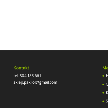
Kontakt
Me
tel. 504 183 661
sklep.pakrol@gmail.com
O
K
S