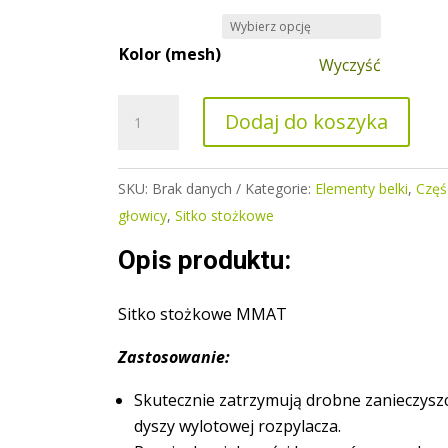
Kolor (mesh)
Wyczyść
ilość
Dodaj do koszyka
Sitko
stożkowe
MMAT
SKU:
Brak danych
Kategorie:
Elementy belki
,
Częś
głowicy
,
Sitko stożkowe
Opis produktu:
Sitko stożkowe MMAT
Zastosowanie:
Skutecznie zatrzymują drobne zanieczysz
dyszy wylotowej rozpylacza.