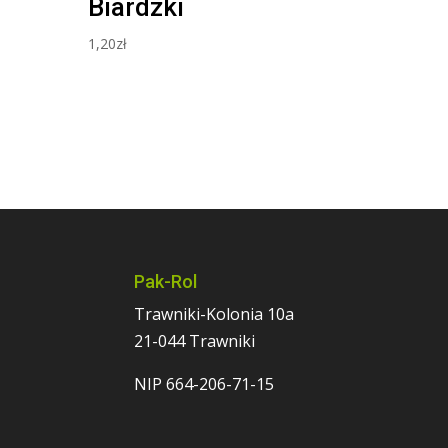
Biardzki
1,20
zł
Pak-Rol
Trawniki-Kolonia 10a
21-044 Trawniki
NIP 664-206-71-15