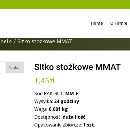
Home
O Firmie
belki
/ Sitko stożkowe MMAT
Sitko stożkowe MMAT
1,45
zł
Kod PAK-ROL:
MM-F
Wysyłka:
24 godziny
Waga:
0,001
kg
Dostępność:
duża ilość
Opakowanie zbiorcze:
1 szt.