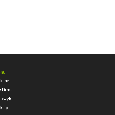
nu
Home
 Firmie
oszyk
klep