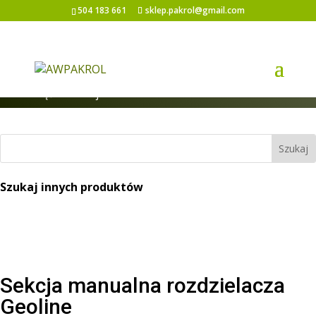
504 183 661
sklep.pakrol@gmail.com
Strona główna
/
Rozdzielacze/ Elektrozawory i
części
/ Sekcja manualna rozdzielacza Geoline
Szukaj innych produktów
Sekcja manualna rozdzielacza
Geoline