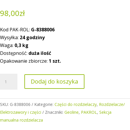
98,00
zł
Kod PAK-ROL:
G-8388006
Wysyłka:
24 godziny
Waga:
0,3
kg
Dostępność:
duża ilość
Opakowanie zbiorcze:
1 szt.
ilość
Dodaj do koszyka
Sekcja
manualna
rozdzielacza
SKU:
G-8388006
Kategorie:
Części do rozdzielaczy
,
Rozdzielacze/
Geoline
Elektrozawory i części
Znaczniki:
Geoline
,
PAKROL
,
Sekcja
manualna rozdzielacza