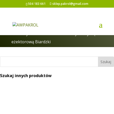
504 183 661
sklep.pakrol@gmail.com
Strona główna
/
Elementy belki
/ Rozpylacz
końcowy z zaworem membranowym z dyszą
eżektorową Biardzki
Szukaj innych produktów