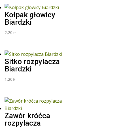
Kołpak głowicy
Biardzki
2,20
zł
Sitko rozpylacza
Biardzki
1,20
zł
Zawór króćca
rozpylacza