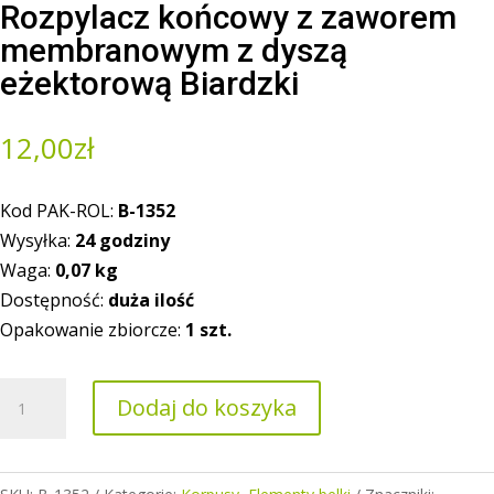
Rozpylacz końcowy z zaworem
membranowym z dyszą
eżektorową Biardzki
12,00
zł
Kod PAK-ROL:
B-1352
Wysyłka:
24 godziny
Waga:
0,07
kg
Dostępność:
duża ilość
Opakowanie zbiorcze:
1 szt.
ilość
Dodaj do koszyka
Rozpylacz
końcowy
z