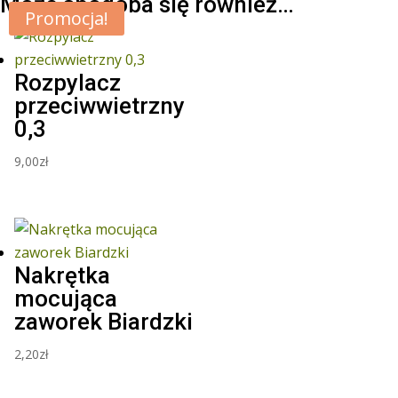
Może spodoba się również…
Promocja!
Rozpylacz
przeciwwietrzny
0,3
9,00
zł
Nakrętka
mocująca
zaworek Biardzki
2,20
zł