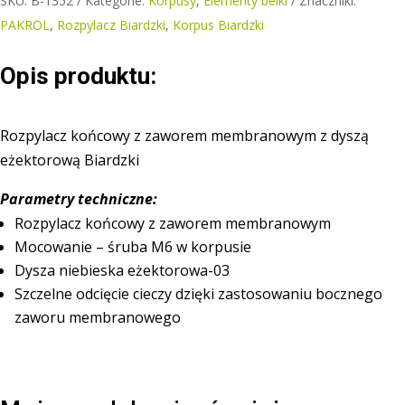
SKU:
B-1352
Kategorie:
Korpusy
,
Elementy belki
Znaczniki:
zaworem
PAKROL
,
Rozpylacz Biardzki
,
Korpus Biardzki
membranowym
z
Opis produktu:
dyszą
eżektorową
Biardzki
Rozpylacz końcowy z zaworem membranowym z dyszą
eżektorową Biardzki
Parametry techniczne:
Rozpylacz końcowy z zaworem membranowym
Mocowanie – śruba M6 w korpusie
Dysza niebieska eżektorowa-03
Szczelne odcięcie cieczy dzięki zastosowaniu bocznego
zaworu membranowego