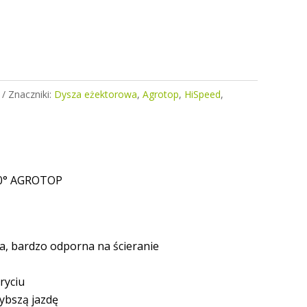
Znaczniki:
Dysza eżektorowa
,
Agrotop
,
HiSpeed
,
10° AGROTOP
a, bardzo odporna na ścieranie
ryciu
ybszą jazdę