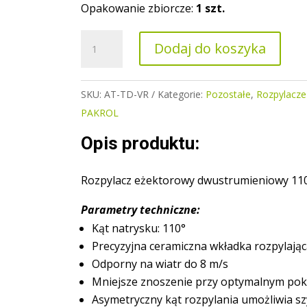
Opakowanie zbiorcze:
1 szt.
ilość
Dodaj do koszyka
Rozpylacz
eżektorowy
dwustrumieniowy
SKU:
AT-TD-VR
Kategorie:
Pozostałe
,
Rozpylacze
110°
PAKROL
AGROTOP
Opis produktu:
Rozpylacz eżektorowy dwustrumieniowy 1
Parametry techniczne:
Kąt natrysku: 110°
Precyzyjna ceramiczna wkładka rozpylając
Odporny na wiatr do 8 m/s
Mniejsze znoszenie przy optymalnym pok
Asymetryczny kąt rozpylania umożliwia sz