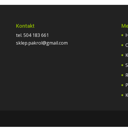
Kontakt
Me
tel. 504 183 661
sklep.pakrol@gmail.com
O
K
S
R
P
K