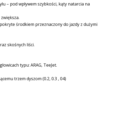
tyłu – pod wpływem szybkości, kąty natarcia na
ę zwiększa.
ej pokryte środkiem przeznaczony do jazdy z dużymi
az skośnych liści.
łowicach typu: ARAG, TeeJet.
cemu trzem dyszom (0.2, 0.3 , 04)