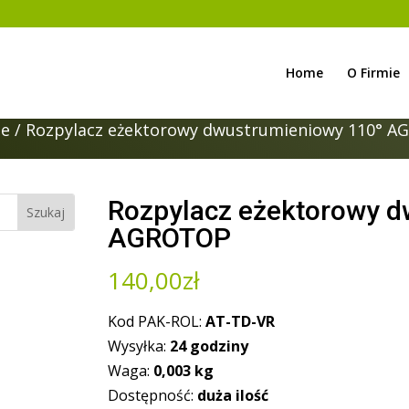
Home
O Firmie
ze
/ Rozpylacz eżektorowy dwustrumieniowy 110° 
Rozpylacz eżektorowy d
AGROTOP
140,00
zł
Kod PAK-ROL:
AT-TD-VR
Wysyłka:
24 godziny
Waga:
0,003
kg
Dostępność:
duża ilość