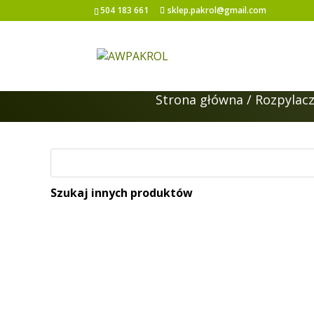
504 183 661
sklep.pakrol@gmail.com
Strona główna
/
Rozpylac
Szukaj innych produktów