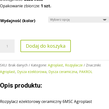
Opakowanie zbiorcze:
1 szt.
Wydajność (kolor)
ilość
Dodaj do koszyka
Rozpylacz
eżektorowy
ceramiczny
SKU:
Brak danych
Kategorie:
Agroplast
,
Rozpylacze
Znaczniki:
6MSC
Agroplast
,
Dysza eżektorowa
,
Dysza ceramiczna
,
PAKROL
Opis produktu:
Rozpylacz eżektorowy ceramiczny 6MSC Agroplast