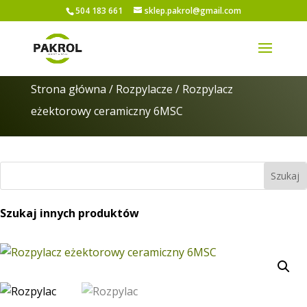
504 183 661
sklep.pakrol@gmail.com
Strona główna
/
Rozpylacze
/ Rozpylacz
eżektorowy ceramiczny 6MSC
Szukaj innych produktów