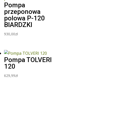
Pompa
przeponowa
polowa P-120
BIARDZKI
930,00
zł
Pompa TOLVERI
120
629,99
zł