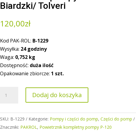
Biardzki/ Tolveri
120,00
zł
Kod PAK-ROL:
B-1229
Wysyłka:
24 godziny
Waga:
0,752
kg
Dostępność:
duża ilość
Opakowanie zbiorcze:
1 szt.
ilość
Dodaj do koszyka
Powietrznik
pompy
P-
SKU:
B-1229
Kategorie:
Pompy i części do pomp
,
Części do pomp
120
Znaczniki:
PAKROL
,
Powietrznik kompletny pompy P-120
Biardzki/