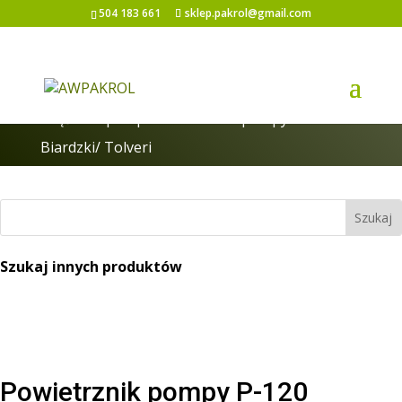
504 183 661
sklep.pakrol@gmail.com
Strona główna
/
Pompy i części do pomp
/
Części do pomp
/ Powietrznik pompy P-120
Biardzki/ Tolveri
Szukaj innych produktów
Powietrznik pompy P-120