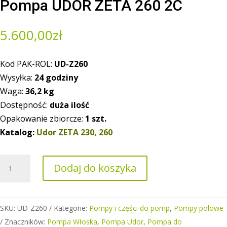
Pompa UDOR ZETA 260 2C
5.600,00
zł
Kod PAK-ROL:
UD-Z260
Wysyłka:
24 godziny
Waga:
36,2
kg
Dostępność:
duża ilość
Opakowanie zbiorcze:
1 szt.
Katalog:
Udor ZETA 230, 260
ilość
Dodaj do koszyka
Pompa
UDOR
ZETA
SKU:
UD-Z260
Kategorie:
Pompy i części do pomp
,
Pompy polowe
260
Znaczników:
Pompa Włoska
,
Pompa Udor
,
Pompa do