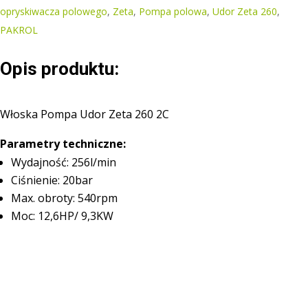
2C
opryskiwacza polowego
,
Zeta
,
Pompa polowa
,
Udor Zeta 260
,
PAKROL
Opis produktu:
Włoska Pompa Udor Zeta 260 2C
Parametry techniczne:
Wydajność: 256l/min
Ciśnienie: 20bar
Max. obroty: 540rpm
Moc: 12,6HP/ 9,3KW