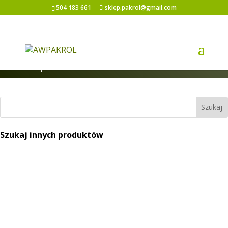
504 183 661
sklep.pakrol@gmail.com
Strona główna
/
Pompy i części do pomp
/
Pompa UDOR ZETA 260 2C
Szukaj innych produktów