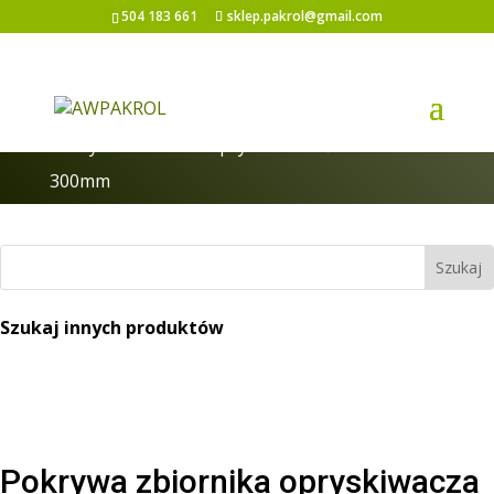
504 183 661
sklep.pakrol@gmail.com
Strona główna
/
Akcesoria do zbiorników
/
Pokrywa zbiornika opryskiwacza średnica
300mm
Szukaj innych produktów
Pokrywa zbiornika opryskiwacza