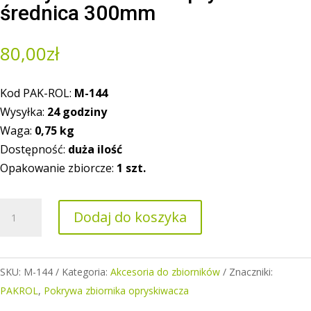
średnica 300mm
80,00
zł
Kod PAK-ROL:
M-144
Wysyłka:
24 godziny
Waga:
0,75
kg
Dostępność:
duża ilość
Opakowanie zbiorcze:
1 szt.
ilość
Dodaj do koszyka
Pokrywa
zbiornika
opryskiwacza
SKU:
M-144
Kategoria:
Akcesoria do zbiorników
Znaczniki:
średnica
PAKROL
,
Pokrywa zbiornika opryskiwacza
300mm