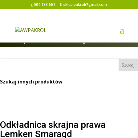
504 183 661
sklep.pakrol@gmail.com
Strona główna
/
Części do pługów
/ Odkładnica
skrajna prawa Lemken Smaragd
Szukaj innych produktów
Odkładnica skrajna prawa
Lemken Smaragd