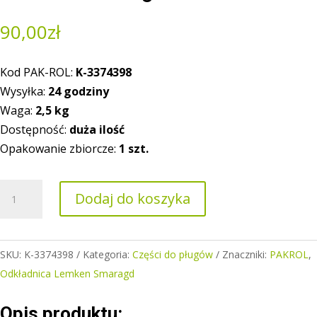
90,00
zł
Kod PAK-ROL:
K-3374398
Wysyłka:
24 godziny
Waga:
2,5 kg
Dostępność:
duża ilość
Opakowanie zbiorcze:
1 szt.
ilość
Dodaj do koszyka
Odkładnica
skrajna
prawa
SKU:
K-3374398
Kategoria:
Części do pługów
Znaczniki:
PAKROL
,
Lemken
Odkładnica Lemken Smaragd
Smaragd
Opis produktu: