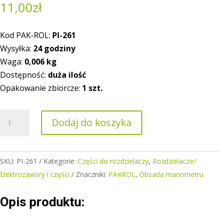
11,00
zł
Kod PAK-ROL:
PI-261
Wysyłka:
24 godziny
Waga:
0,006
kg
Dostępność:
duża ilość
Opakowanie zbiorcze:
1 szt.
ilość
Dodaj do koszyka
Obsada
manometru
12x1,5
SKU:
PI-261
Kategorie:
Części do rozdzielaczy
,
Rozdzielacze/
Elektrozawory i części
Znaczniki:
PAKROL
,
Obsada manometru
Opis produktu: