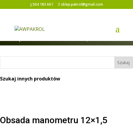
504 183 661
sklep.pakrol@gmail.com
Strona główna
/
Rozdzielacze/ Elektrozawory i
części
/ Obsada manometru 12×1,5
Szukaj innych produktów
Obsada manometru 12×1,5