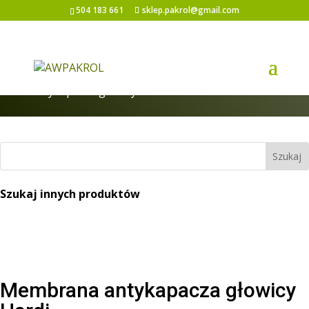
504 183 661
sklep.pakrol@gmail.com
Strona główna
/
Elementy belki
/ Membrana
antykapacza głowicy Hardi
Szukaj innych produktów
Membrana antykapacza głowicy