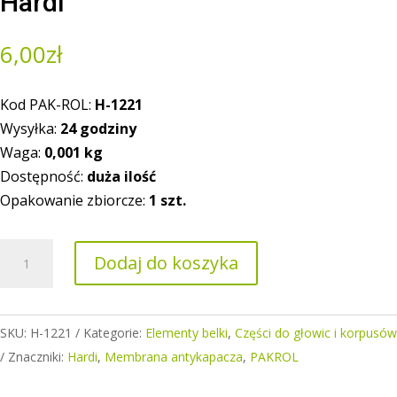
Hardi
6,00
zł
Kod PAK-ROL:
H-1221
Wysyłka:
24 godziny
Waga:
0,001
kg
Dostępność:
duża ilość
Opakowanie zbiorcze:
1 szt.
ilość
Dodaj do koszyka
Membrana
antykapacza
głowicy
SKU:
H-1221
Kategorie:
Elementy belki
,
Części do głowic i korpusów
Hardi
Znaczniki:
Hardi
,
Membrana antykapacza
,
PAKROL