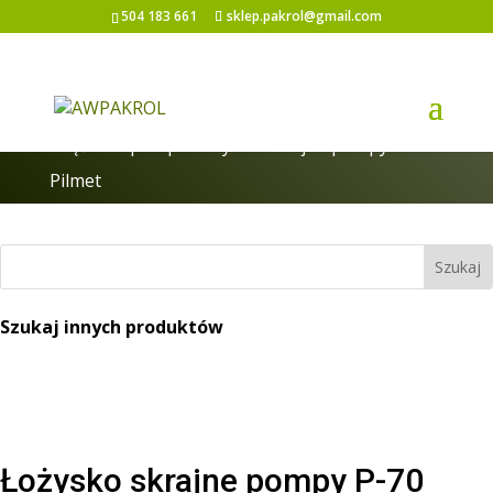
504 183 661
sklep.pakrol@gmail.com
Strona główna
/
Pompy i części do pomp
/
Części do pomp
/ Łożysko skrajne pompy P-70
Pilmet
Szukaj innych produktów
Łożysko skrajne pompy P-70