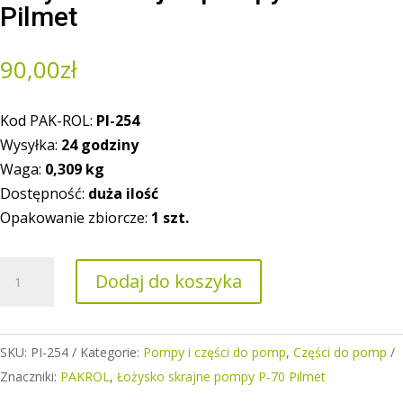
Pilmet
90,00
zł
Kod PAK-ROL:
PI-254
Wysyłka:
24 godziny
Waga:
0,309
kg
Dostępność:
duża ilość
Opakowanie zbiorcze:
1 szt.
ilość
Dodaj do koszyka
Łożysko
skrajne
pompy
SKU:
PI-254
Kategorie:
Pompy i części do pomp
,
Części do pomp
P-
Znaczniki:
PAKROL
,
Łożysko skrajne pompy P-70 Pilmet
70