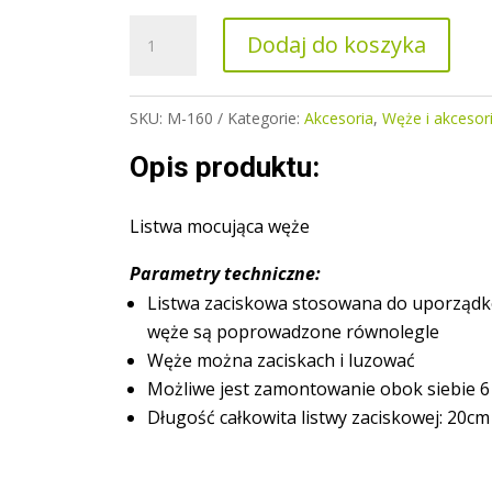
ilość
Dodaj do koszyka
Listwa
mocująca
węże
SKU:
M-160
Kategorie:
Akcesoria
,
Węże i akcesor
Opis produktu:
Listwa mocująca węże
Parametry techniczne:
Listwa zaciskowa stosowana do uporządk
węże są poprowadzone równolegle
Węże można zaciskach i luzować
Możliwe jest zamontowanie obok siebie 
Długość całkowita listwy zaciskowej: 20cm