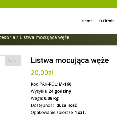
Home
O Firmie
cesoria
/ Listwa mocująca węże
Listwa mocująca węże
20,00
zł
Kod PAK-ROL:
M-160
Wysyłka:
24 godziny
Waga:
0,08
kg
Dostępność:
duża ilość
Opakowanie zbiorcze:
1 szt.