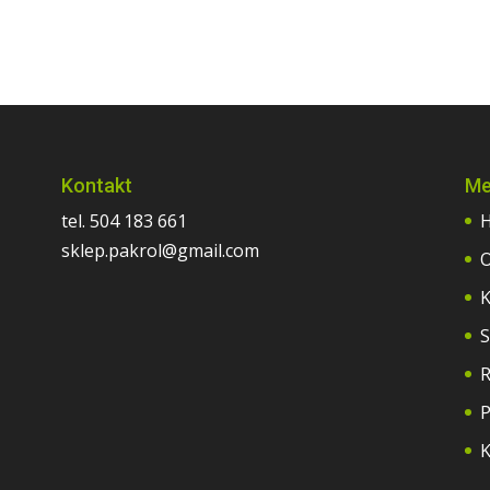
Kontakt
Me
tel. 504 183 661
sklep.pakrol@gmail.com
O
K
S
R
P
K