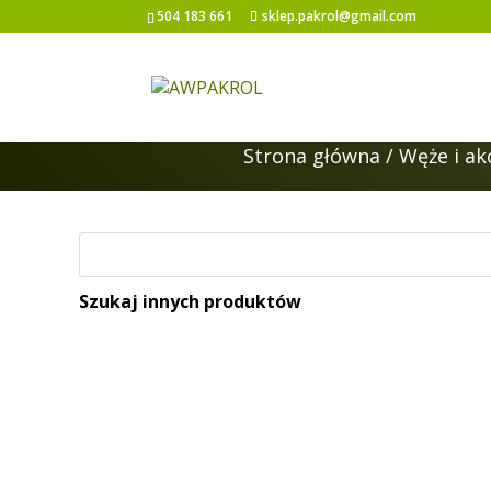
504 183 661
sklep.pakrol@gmail.com
Strona główna
/
Węże i ak
Szukaj innych produktów