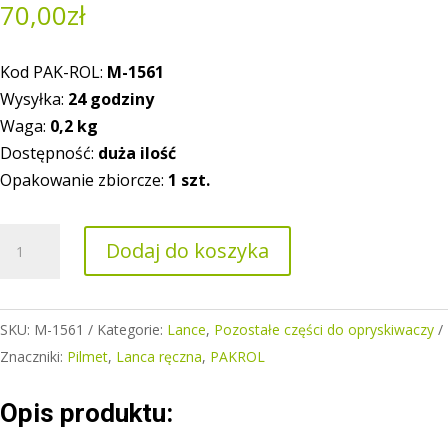
70,00
zł
Kod PAK-ROL:
M-1561
Wysyłka:
24 godziny
Waga:
0,2
kg
Dostępność:
duża ilość
Opakowanie zbiorcze:
1 szt.
ilość
Dodaj do koszyka
Lanca
ręczna
kompletna
SKU:
M-1561
Kategorie:
Lance
,
Pozostałe części do opryskiwaczy
Znaczniki:
Pilmet
,
Lanca ręczna
,
PAKROL
Opis produktu: