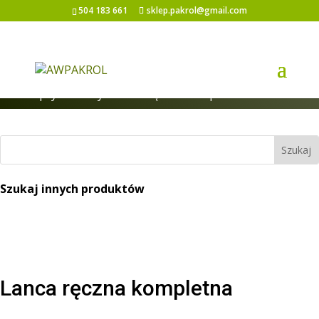
504 183 661
sklep.pakrol@gmail.com
Strona główna
/
Pozostałe części do
opryskiwaczy
/ Lanca ręczna kompletna
Szukaj innych produktów
Lanca ręczna kompletna