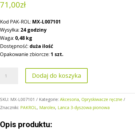
71,00
zł
Kod PAK-ROL:
MX-L007101
Wysyłka:
24 godziny
Waga:
0,48
kg
Dostępność:
duża ilość
Opakowanie zbiorcze:
1 szt.
ilość
Dodaj do koszyka
Lanca
3-
dyszowa
SKU:
MX-L007101
Kategorie:
Akcesoria
,
Opryskiwacze ręczne
pionowa
Znaczniki:
PAKROL
,
Marolex
,
Lanca 3-dyszowa pionowa
Opis produktu: