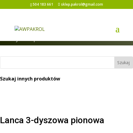
504 183 661
sklep.pakrol@gmail.com
Strona główna
/
Opryskiwacze ręczne
/ Lanca 3-
dyszowa pionowa
Szukaj innych produktów
Lanca 3-dyszowa pionowa