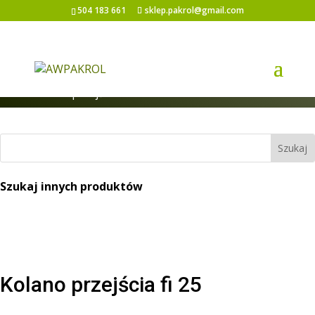
504 183 661
sklep.pakrol@gmail.com
Strona główna
/
Akcesoria do zbiorników
/
Kolano przejścia fi 25
Szukaj innych produktów
Kolano przejścia fi 25