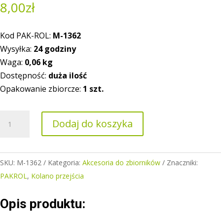
8,00
zł
Kod PAK-ROL:
M-1362
Wysyłka:
24 godziny
Waga:
0,06
kg
Dostępność:
duża ilość
Opakowanie zbiorcze:
1 szt.
ilość
Dodaj do koszyka
Kolano
przejścia
fi
SKU:
M-1362
Kategoria:
Akcesoria do zbiorników
Znaczniki:
25
PAKROL
,
Kolano przejścia
Opis produktu: