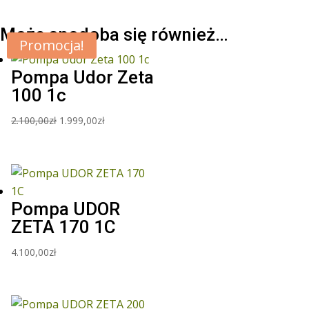
Może spodoba się również…
Promocja!
Pompa Udor Zeta
100 1c
Pierwotna
Aktualna
2.100,00
zł
1.999,00
zł
cena
cena
wynosiła:
wynosi:
2.100,00zł.
1.999,00zł.
Pompa UDOR
ZETA 170 1C
4.100,00
zł