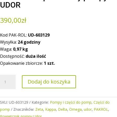
UDOR
390,00
zł
Kod PAK-ROL:
UD-603129
Wysyłka:
24 godziny
Waga:
0,97
kg
Dostępność:
duża ilość
Opakowanie zbiorcze:
1 szt.
ilość
Dodaj do koszyka
Akumulator
powietrzny
pompy
SKU:
UD-603129
Kategorie:
Pompy i części do pomp
,
Części do
UDOR
pomp
Znaczników:
Zeta
,
Kappa
,
Delta
,
Omega
,
udor
,
PAKROL
,
Powietrznik pompy Udor