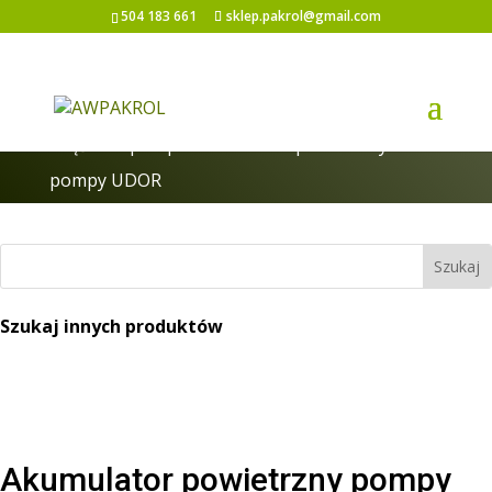
504 183 661
sklep.pakrol@gmail.com
Strona główna
/
Pompy i części do pomp
/
Części do pomp
/ Akumulator powietrzny
pompy UDOR
Szukaj innych produktów
Akumulator powietrzny pompy