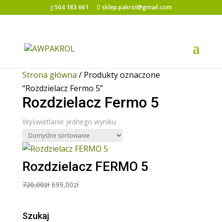
504 183 661
sklep.pakrol@gmail.com
Promocja!
Strona główna
/ Produkty oznaczone
“Rozdzielacz Fermo 5”
Rozdzielacz Fermo 5
Wyświetlanie jednego wyniku
Rozdzielacz FERMO 5
Pierwotna
Aktualna
720,00
zł
699,00
zł
cena
cena
wynosiła:
wynosi:
Szukaj
720,00zł.
699,00zł.