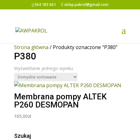
504 183 661
sklep.pakrol@gmail.com
Strona główna
/ Produkty oznaczone “P380”
P380
Wyświetlanie jednego wyniku
Membrana pompy ALTEK
P260 DESMOPAN
165,00
zł
Szukaj