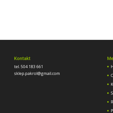
Kontakt
Me
tel. 504 183 661
sklep.pakrol@gmail.com
O
K
S
R
P