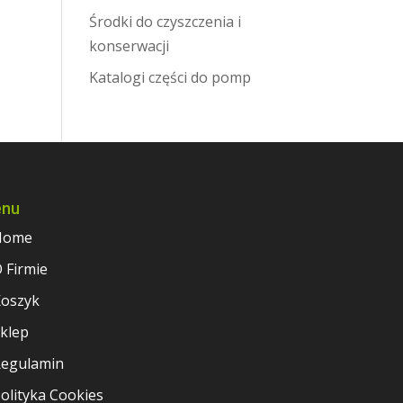
Środki do czyszczenia i
konserwacji
Katalogi części do pomp
nu
Home
 Firmie
oszyk
klep
egulamin
olityka Cookies