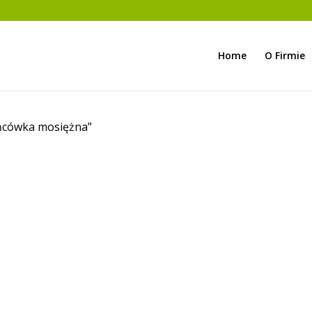
Home
O Firmie
ńcówka mosiężna”