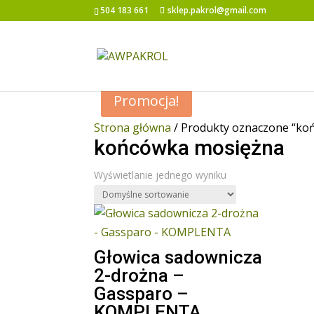
504 183 661
sklep.pakrol@gmail.com
Promocja!
Strona główna
/ Produkty oznaczone “ko
końcówka mosiężna
Wyświetlanie jednego wyniku
Głowica sadownicza
2-drożna –
Gassparo –
KOMPLENTA