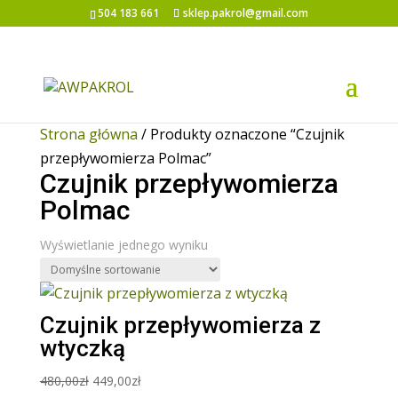
504 183 661
sklep.pakrol@gmail.com
Promocja!
Strona główna
/ Produkty oznaczone “Czujnik
przepływomierza Polmac”
Czujnik przepływomierza
Polmac
Wyświetlanie jednego wyniku
Czujnik przepływomierza z
wtyczką
Pierwotna
Aktualna
480,00
zł
449,00
zł